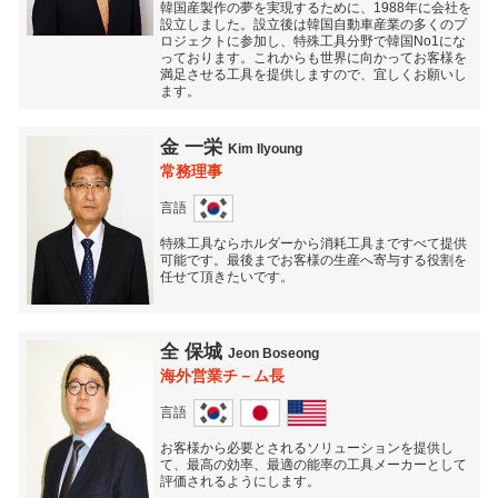
韓国産製作の夢を実現するために、1988年に会社を
設立しました。設立後は韓国自動車産業の多くのプ
ロジェクトに参加し、特殊工具分野で韓国No1にな
っております。これからも世界に向かってお客様を
満足させる工具を提供しますので、宜しくお願いし
ます。
金 一栄
Kim Ilyoung
常務理事
言語
特殊工具ならホルダーから消耗工具まですべて提供
可能です。最後までお客様の生産へ寄与する役割を
任せて頂きたいです。
全 保城
Jeon Boseong
海外営業チ－ム長
言語
お客様から必要とされるソリューションを提供し
て、最高の効率、最適の能率の工具メーカーとして
評価されるようにします。