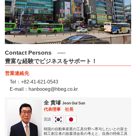
Contact Persons ──
豊富な経験でビジネスをサポート！
営業連絡先
Tel：
+82-41-621-0543
E-mail：
hanbooeg@hbeg.co.kr
全 貴璿
Jeon Gui Sun
代表理事 社長
言語
韓国の自動車産業の工具分野へ寄与したいとの富士
精工創立者の故森清会長の考えと、自身の特殊工具