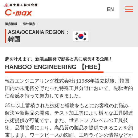
EN
拠点情報
海外拠点
ASIA/OCEANIA REGION：
韓国
夢を叶えます。新製品開発で顧客と共に成長する企業！
HANBOO ENGINEERING 【HBE】
韓富エンジニアリング株式会社は1988年設立以後、韓国
国内の未開拓分野だった特殊工具分野において、先駆者的
使命感を持って努力してきました。
35年以上蓄積された技術と経験をもとにお客様のお悩み
解決や新製品の開発
、
テスト加工等により様々な工具関連
技術提供が可能です
。
また
、
世界トップレベルの工具技
術
、
品質管理により
、高品質の製品を提供できることを約
束します。
ワークピースの図面
、
工程ラインの情報などか