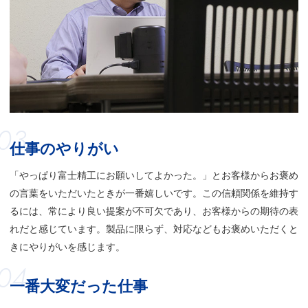
03
仕事のやりがい
「やっぱり富士精工にお願いしてよかった。」とお客様からお褒め
の言葉をいただいたときが一番嬉しいです。この信頼関係を維持す
るには、常により良い提案が不可欠であり、お客様からの期待の表
れだと感じています。製品に限らず、対応などもお褒めいただくと
きにやりがいを感じます。
04
一番大変だった仕事