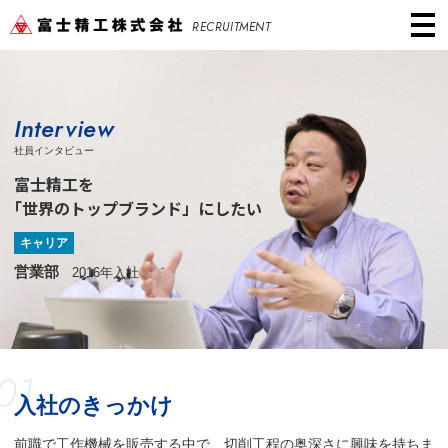
RECRUITMENT
Interview
社員インタビュー
富士精工を
「
世界のトップブランド」にしたい
キャリア
営業部
2016年入社
01
入社のきっかけ
前職で工作機械を販売する中で、切削工程の奥深さに興味を持ちま