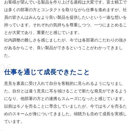
お客様が望んでいる製品を作り上げる過程は大変です。富士精工で
は多くの部署の方とコンタクトを取りながら仕事を進めますが、社
員の皆さんはみんなより良い製品を提供したいという一途な想いを
持っています。それぞれの気持ちを尊重しつつ、一つにまとめるこ
とが大変であり、重要だと感じています。
社内調整の難しさを感じましたが、今では各部署のこだわりの強さ
があるからこそ、良い製品ができるということがわかってきまし
た。
05
仕事を通じて成長できたこと
意見を素直に受け入れて自分を客観的に見られるようになりまし
た。自分とは違う意見に耳を傾けることで新たな発見ができるよう
になり、他部署の方との連携もスムーズになったと感じています。
以前はモノを売ることに専念していましたが、今ではモノを売るた
めのスキームが身についてきました。傾聴力も含めて成長を実感し
ています。