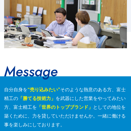
Message
自分自身を
“売り込みたい”
そのような熱意のある方、富士
精工の
「勝てる技術力」
を武器にした営業をやってみたい
方、富士精工を
「世界のトップブランド」
としての地位を
築くために、力を貸していただけませんか。一緒に働ける
事を楽しみにしております。